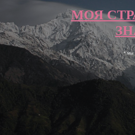
МОЯ СТР
ЗН
* мы