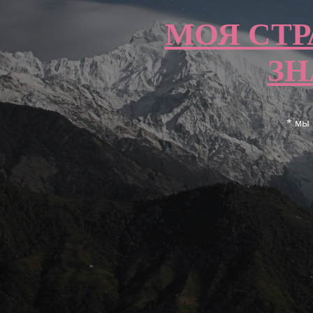
МОЯ СТР
ЗН
* мы